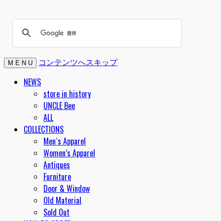
コンテンツへスキップ
M E N U
NEWS
store in history
UNCLE Bee
ALL
COLLECTIONS
Men`s Apparel
Women’s Apparel
Antiques
Furniture
Door & Window
Old Material
Sold Out