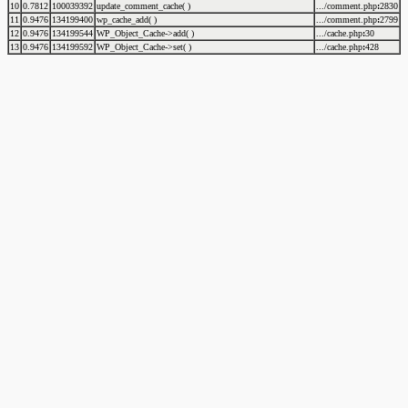
10
0.7812
100039392
update_comment_cache( )
.../comment.php
:
2830
11
0.9476
134199400
wp_cache_add( )
.../comment.php
:
2799
12
0.9476
134199544
WP_Object_Cache->add( )
.../cache.php
:
30
13
0.9476
134199592
WP_Object_Cache->set( )
.../cache.php
:
428