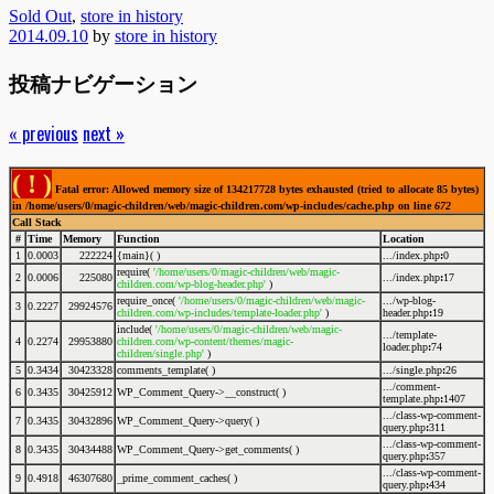
Sold Out
,
store in history
2014.09.10
by
store in history
投稿ナビゲーション
« previous
next »
( ! )
Fatal error: Allowed memory size of 134217728 bytes exhausted (tried to allocate 85 bytes)
in /home/users/0/magic-children/web/magic-children.com/wp-includes/cache.php on line
672
Call Stack
#
Time
Memory
Function
Location
1
0.0003
222224
{main}( )
.../index.php
:
0
require(
'/home/users/0/magic-children/web/magic-
2
0.0006
225080
.../index.php
:
17
children.com/wp-blog-header.php'
)
require_once(
'/home/users/0/magic-children/web/magic-
.../wp-blog-
3
0.2227
29924576
children.com/wp-includes/template-loader.php'
)
header.php
:
19
include(
'/home/users/0/magic-children/web/magic-
.../template-
4
0.2274
29953880
children.com/wp-content/themes/magic-
loader.php
:
74
children/single.php'
)
5
0.3434
30423328
comments_template( )
.../single.php
:
26
.../comment-
6
0.3435
30425912
WP_Comment_Query->__construct( )
template.php
:
1407
.../class-wp-comment-
7
0.3435
30432896
WP_Comment_Query->query( )
query.php
:
311
.../class-wp-comment-
8
0.3435
30434488
WP_Comment_Query->get_comments( )
query.php
:
357
.../class-wp-comment-
9
0.4918
46307680
_prime_comment_caches( )
query.php
:
434