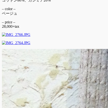
コットン80%、カシミア20%
– color –
ベージュ
– price –
28,000+tax