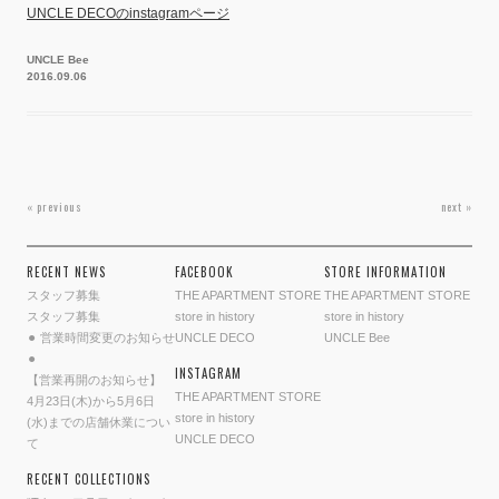
UNCLE DECOのinstagramページ
UNCLE Bee
2016.09.06
投
« previous
next »
稿
ナ
RECENT NEWS
FACEBOOK
STORE INFORMATION
ビ
ゲ
スタッフ募集
THE APARTMENT STORE
THE APARTMENT STORE
ー
スタッフ募集
store in history
store in history
⚫︎ 営業時間変更のお知らせ
UNCLE DECO
UNCLE Bee
シ
⚫︎
ョ
INSTAGRAM
【営業再開のお知らせ】
ン
THE APARTMENT STORE
4月23日(木)から5月6日
store in history
(水)までの店舗休業につい
UNCLE DECO
て
RECENT COLLECTIONS