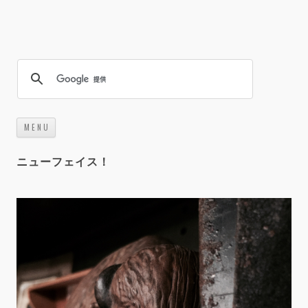
M E N U
コ
ン
テ
ニューフェイス！
ン
ツ
へ
ス
キ
ッ
プ