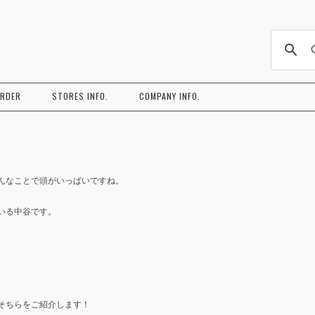
コ
ン
ORDER
STORES INFO.
COMPANY INFO.
テ
ン
ツ
へ
ス
キ
ッ
プ
んなことで頭がいっぱいですね。
いる中谷です。
そちらをご紹介します！