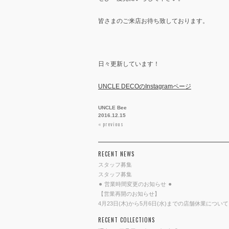
皆さまのご来店お待ち致しております。
日々更新しています！
UNCLE DECOのInstagramページ
UNCLE Bee
2016.12.15
投
« previous
稿
ナ
RECENT NEWS
ビ
ゲ
スタッフ募集
ー
スタッフ募集
⚫︎ 営業時間変更のお知らせ ⚫︎
シ
【営業再開のお知らせ】
ョ
4月23日(木)から5月6日(水)までの店舗休業について
ン
RECENT COLLECTIONS