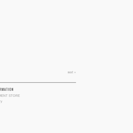
next »
ORMATION
MENT STORE
ry