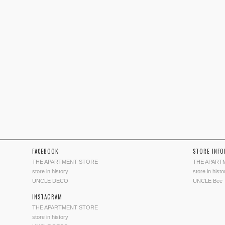
FACEBOOK
STORE INF
THE APARTMENT STORE
THE APART
store in history
store in histo
UNCLE DECO
UNCLE Bee
INSTAGRAM
THE APARTMENT STORE
store in history