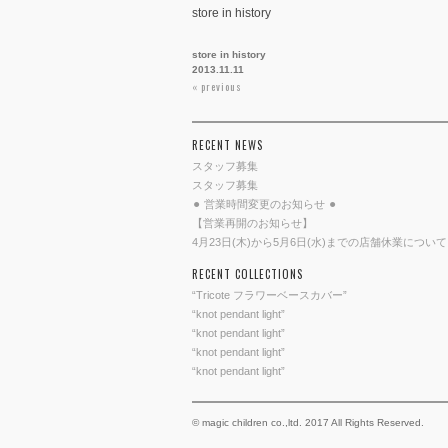
store in history
store in history
2013.11.11
投
« previous
稿
ナ
RECENT NEWS
ビ
ゲ
スタッフ募集
ー
スタッフ募集
⚫︎ 営業時間変更のお知らせ ⚫︎
シ
【営業再開のお知らせ】
ョ
4月23日(木)から5月6日(水)までの店舗休業について
ン
RECENT COLLECTIONS
“Tricote フラワーベースカバー”
“knot pendant light”
“knot pendant light”
“knot pendant light”
“knot pendant light”
© magic children co.,ltd. 2017 All Rights Reserved.