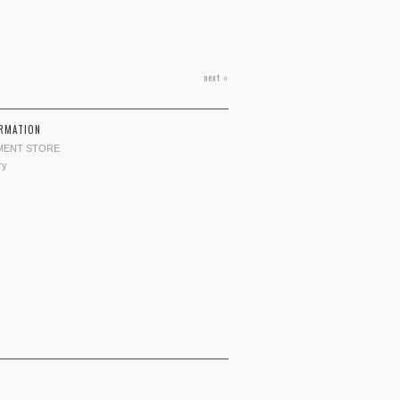
next »
ORMATION
MENT STORE
ry