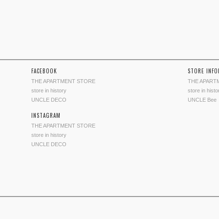
FACEBOOK
STORE INF
THE APARTMENT STORE
THE APART
store in history
store in histo
UNCLE DECO
UNCLE Bee
INSTAGRAM
THE APARTMENT STORE
store in history
UNCLE DECO