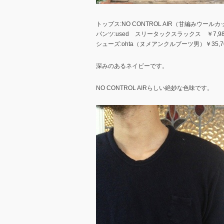
トップス:NO CONTROL AIR（甘編みウールカ
パンツ:used スリータックスラックス ￥7,98
シューズ:ohta（ヌメアンクルブーツ男）￥35,7
深みのあるネイビーです。
NO CONTROL AIRらしい絶妙な色味です。