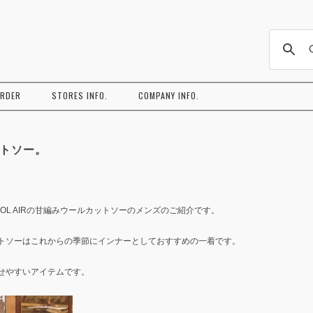
コ
ン
ORDER
STORES INFO.
COMPANY INFO.
テ
ン
ツ
へ
ス
キ
ットソー。
ッ
プ
ROL AIRの甘編みウールカットソーのメンズのご紹介です。
トソーはこれからの季節にインナーとしておすすめの一着です。
せやすいアイテムです。