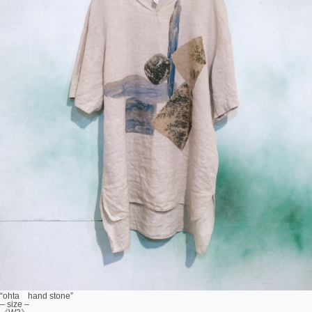
“ohta hand stone”
– size –