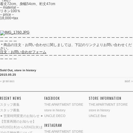
《W2》
着丈72cm、身幅54cm、裄丈47cm
– material –
リネン100％
– price –
18,000+tax
ー ー ー ー ー ー ー ー ー ー ー ー ー ー ー ー ー ー ー ー ー ー ー ー ー ー ー ー ー ー
ー ー ー ー
＊商品の注文・お問い合わせに関しましては、下記のリンクよりお問い合わせくだ
さい。
注文・お問い合わせフォーム
ー ー ー ー ー ー ー ー ー ー ー ー ー ー ー ー ー ー ー ー ー ー ー ー ー ー ー ー ー ー
ー ー ー ー
Sold Out
,
store in history
2015.05.25
投稿ナビゲーション
« previous
next »
RECENT NEWS
FACEBOOK
STORE INFORMATION
スタッフ募集
THE APARTMENT STORE
THE APARTMENT STORE
スタッフ募集
store in history
store in history
⚫︎ 営業時間変更のお知らせ ⚫︎
UNCLE DECO
UNCLE Bee
【営業再開のお知らせ】
INSTAGRAM
4月23日(木)から5月6日(水)ま
THE APARTMENT STORE
での店舗休業について