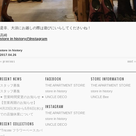
是非、大須にお越しの際は遊びにいらしてくださいね！
高崎
store in historyのInstagram
store in history
2017.04.26
投稿ナビゲーション
« previous
next »
RECENT NEWS
FACEBOOK
STORE INFORMATION
スタッフ募集
THE APARTMENT STORE
THE APARTMENT STORE
スタッフ募集
store in history
store in history
⚫︎ 営業時間変更のお知らせ ⚫︎
UNCLE DECO
UNCLE Bee
【営業再開のお知らせ】
INSTAGRAM
4月23日(木)から5月6日(水)ま
THE APARTMENT STORE
での店舗休業について
store in history
RECENT COLLECTIONS
UNCLE DECO
“Tricote フラワーベースカバ
ー”