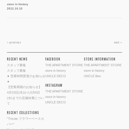
store in history
2012.10.10
投
« previous
next »
稿
ナ
RECENT NEWS
FACEBOOK
STORE INFORMATION
ビ
ゲ
スタッフ募集
THE APARTMENT STORE
THE APARTMENT STORE
ー
スタッフ募集
store in history
store in history
⚫︎ 営業時間変更のお知らせ
UNCLE DECO
UNCLE Bee
シ
⚫︎
ョ
INSTAGRAM
【営業再開のお知らせ】
ン
THE APARTMENT STORE
4月23日(木)から5月6日
store in history
(水)までの店舗休業につい
UNCLE DECO
て
RECENT COLLECTIONS
“Tricote フラワーベースカ
バー”