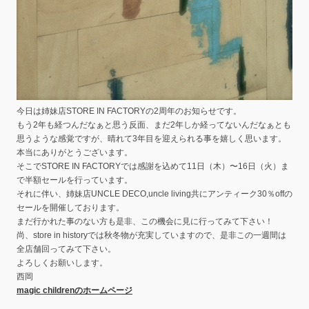
今日は姉妹店STORE IN FACTORYの2周年のお知らせです。
もう2年も経つんだなぁと思う反面、まだ2年しか経ってないんだなぁとも
思うような感覚ですが、晴れて3年目を迎えられる事を嬉しく思います。
本当にありがとうございます。
そこでSTORE IN FACTORYでは感謝を込めて11日（木）〜16日（火）ま
で半額セールを行っています。
それに伴い、姉妹店UNCLE DECO,uncle living共にアンティーク30％offの
セールを開催しております。
まだ行かれた事のない方も是非、この機会に見に行ってみて下さい！
尚、store in historyでは秋冬物が充実していますので、是非この一週間は
全店舗回ってみて下さい。
よろしくお願いします。
西岡
magic childrenのホームページ