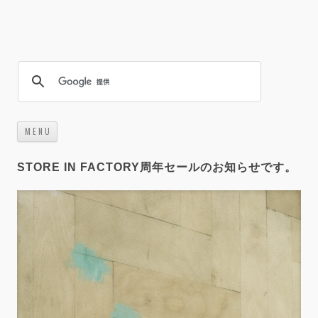
M E N U
コ
ン
テ
STORE IN FACTORY周年セールのお知らせです。
ン
ツ
へ
ス
キ
ッ
プ