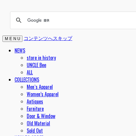
コンテンツへスキップ
M E N U
NEWS
store in history
UNCLE Bee
ALL
COLLECTIONS
Men`s Apparel
Women’s Apparel
Antiques
Furniture
Door & Window
Old Material
Sold Out