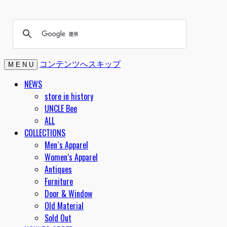
コンテンツへスキップ
M E N U
NEWS
store in history
UNCLE Bee
ALL
COLLECTIONS
Men`s Apparel
Women’s Apparel
Antiques
Furniture
Door & Window
Old Material
Sold Out