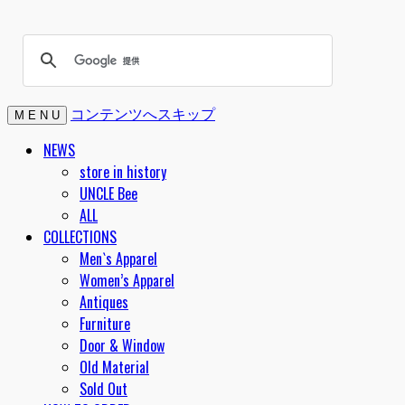
コンテンツへスキップ
M E N U
NEWS
store in history
UNCLE Bee
ALL
COLLECTIONS
Men`s Apparel
Women’s Apparel
Antiques
Furniture
Door & Window
Old Material
Sold Out