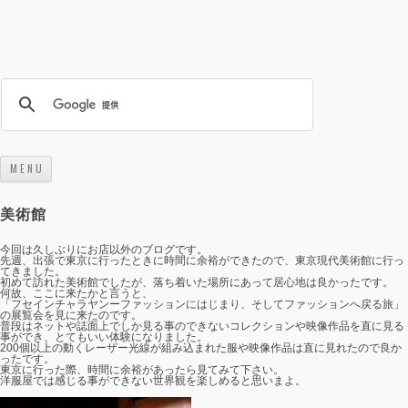
M E N U
コンテンツへスキップ
美術館
今回は久しぶりにお店以外のブログです。
先週、出張で東京に行ったときに時間に余裕ができたので、東京現代美術館に行っ
てきました。
初めて訪れた美術館でしたが、落ち着いた場所にあって居心地は良かったです。
何故、ここに来たかと言うと、
「フセインチャラヤンーファッションにはじまり、そしてファッションへ戻る旅」
の展覧会を見に来たのです。
普段はネットや誌面上でしか見る事のできないコレクションや映像作品を直に見る
事ができ、とてもいい体験になりました。
200個以上の動くレーザー光線が組み込まれた服や映像作品は直に見れたので良か
ったです。
東京に行った際、時間に余裕があったら見てみて下さい。
洋服屋では感じる事ができない世界観を楽しめると思いまよ。