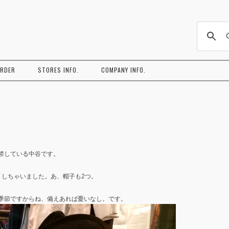
コ
ン
ORDER
STORES INFO.
COMPANY INFO.
テ
ン
ツ
へ
ス
キ
ッ
プ
禁している中谷です。
トしちゃいました。あ、帽子も2つ。
季節ですからね、備えあれば憂いなし。です。