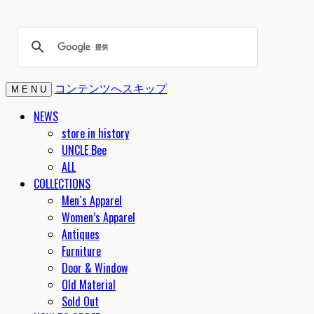
コンテンツへスキップ
M E N U
NEWS
store in history
UNCLE Bee
ALL
COLLECTIONS
Men`s Apparel
Women’s Apparel
Antiques
Furniture
Door & Window
Old Material
Sold Out