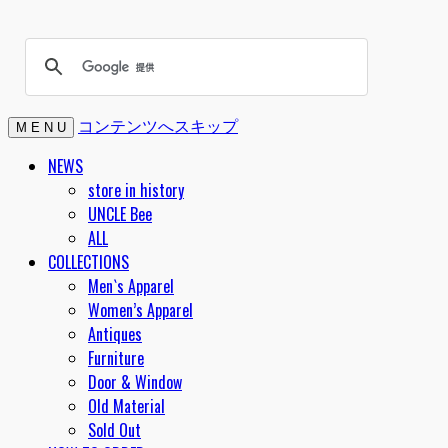
コンテンツへスキップ
M E N U
NEWS
store in history
UNCLE Bee
ALL
COLLECTIONS
Men`s Apparel
Women’s Apparel
Antiques
Furniture
Door & Window
Old Material
Sold Out